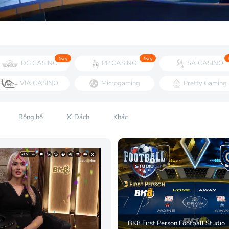
Nóng
Nóng
DG CASINO
PP CASINO
SA CASINO
148,253.00
o*g*
VIA CASINO
Microgaming
Pretty Gaming
2,257,343.00
*s*u*a*
Rồng hổ
Xì Dách
Khác
3,651,703.00
t*rp*ei
2,471,725.00
*f*t*
2,033,031.00
2*o**e*
3,829,474.00
*
BK8 First Person Football Studio
1,111,891.00
r**