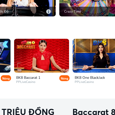
3,829,474.00
*
Tốc Độ
Crazy Time
1,111,891.00
r**
3,921,623.00
*1
2,879,354.00
rn*me*ol
3,431,972.00
*e**
3,260,348.00
r***a**
822,488.00
**e**
BK8 One BlackJack
BK8 Roulette
Nóng
Nóng
PPLiveCasino
PPLiveCasino
3,946,919.00
*rm**n
2,924,934.00
a***i*w
2,179,402.00
***in*ha*a
 TRIỆU ĐỒNG
Baccarat 