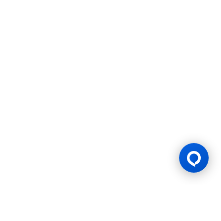
Việt Nam