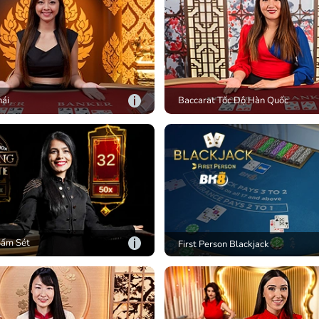
585,933.00
**e*
430,697.00
l*
998,959.00
*n*8**8*
hái
Baccarat Tốc Độ Hàn Quốc
2,981,191.00
y**
2,653,946.00
n**a
3,403,187.00
*e*
932,535.00
**k**0*3
3,250,424.00
*l*d**3
Sấm Sét
First Person Blackjack
2,898,820.00
**r**a*h
1,350,764.00
o*h*a*4