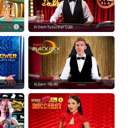
Xì Dách Tự Do Đặt Cược
Xì Dách Tốc độ