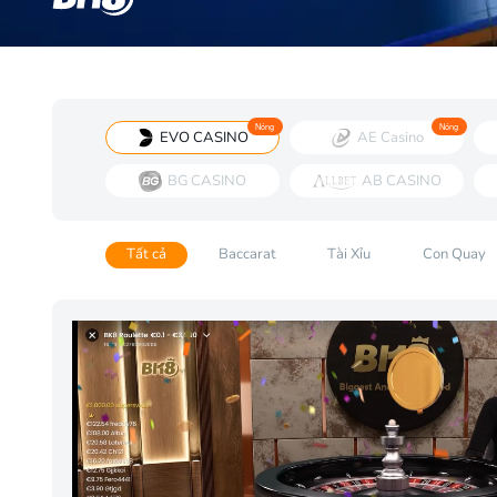
Nóng
Nóng
EVO CASINO
AE Casino
Dream Gaming / Baccarat
*h*l*
BG CASINO
AB CASINO
Evolution Gaming / SIC BO
*i**g
Tất cả
Baccarat
Tài Xỉu
Con Quay
Evolution Gaming / SIC BO
* ***e
WM Casino / BẦU CUA
s*i**n
WM Casino / BẦU CUA
m**e*
MicroGaming / Baccarat
j*c*o*
MicroGaming / Baccarat
*a*a*