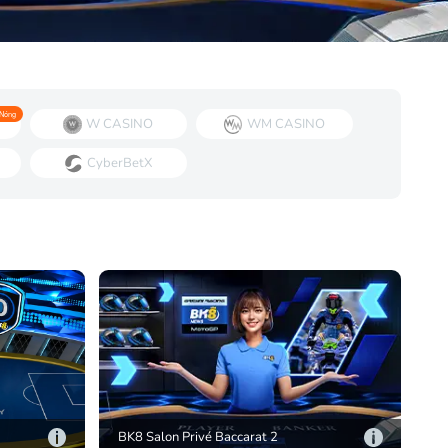
Nóng
W CASINO
WM CASINO
CyberBetX
BK8 Salon Privé Baccarat 2