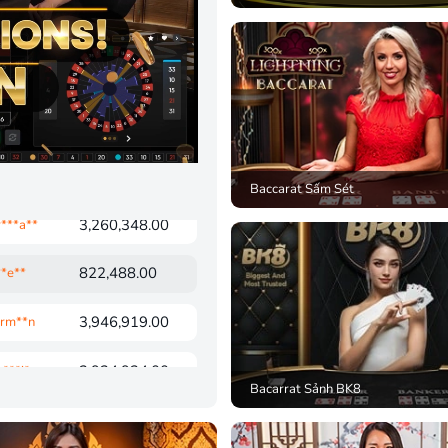
3,921,623.00
*1
2,879,354.00
rn*me*ol
3,431,972.00
*e**
3,260,348.00
r***a**
Baccarat Sấm Sét
822,488.00
**e**
3,946,919.00
*rm**n
2,924,934.00
a***i*w
2,179,402.00
***in*ha*a
Bacarrat Sảnh BK8
3,031,914.00
yu*8