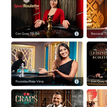
Dream Gaming / Baccarat
i*d*a
AE Casino / Blackjack
*i**e*
Dream Gaming / Baccarat
k*u**
Con Quay Tốc Độ
Baccarat T
Dream Gaming / Baccarat
*e*e*
Dream Gaming / Baccarat
***r*
WM Casino / BẦU CUA
s*c*r
AE Casino / Blackjack
*e*p*
AE casino / Roullete
*e**d
Roulette Pháp Vàng
Con Quay 
Dream Gaming / Baccarat
*f*r*f
AE casino / Roullete
b**n*